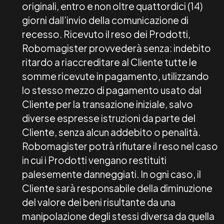
originali, entro e non oltre quattordici (14)
giorni dall’invio della comunicazione di
recesso. Ricevuto il reso dei Prodotti,
Robomagister provvederà senza: indebito
ritardo a riaccreditare al Cliente tutte le
somme ricevute in pagamento, utilizzando
lo stesso mezzo di pagamento usato dal
Cliente per la transazione iniziale, salvo
diverse espresse istruzioni da parte del
Cliente, senza alcun addebito o penalità.
Robomagister potrà rifiutare il reso nel caso
in cui i Prodotti vengano restituiti
palesemente danneggiati. In ogni caso, il
Cliente sarà responsabile della diminuzione
del valore dei beni risultante da una
manipolazione degli stessi diversa da quella