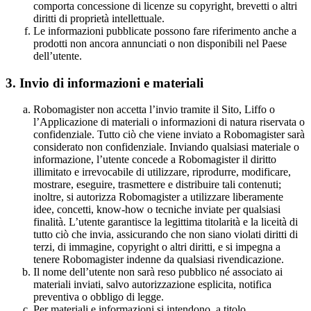
comporta concessione di licenze su copyright, brevetti o altri
diritti di proprietà intellettuale.
Le informazioni pubblicate possono fare riferimento anche a
prodotti non ancora annunciati o non disponibili nel Paese
dell’utente.
3.
Invio di informazioni e materiali
Robomagister non accetta l’invio tramite il Sito, Liffo o
l’Applicazione di materiali o informazioni di natura riservata o
confidenziale. Tutto ciò che viene inviato a Robomagister sarà
considerato non confidenziale. Inviando qualsiasi materiale o
informazione, l’utente concede a Robomagister il diritto
illimitato e irrevocabile di utilizzare, riprodurre, modificare,
mostrare, eseguire, trasmettere e distribuire tali contenuti;
inoltre, si autorizza Robomagister a utilizzare liberamente
idee, concetti, know-how o tecniche inviate per qualsiasi
finalità. L’utente garantisce la legittima titolarità e la liceità di
tutto ciò che invia, assicurando che non siano violati diritti di
terzi, di immagine, copyright o altri diritti, e si impegna a
tenere Robomagister indenne da qualsiasi rivendicazione.
Il nome dell’utente non sarà reso pubblico né associato ai
materiali inviati, salvo autorizzazione esplicita, notifica
preventiva o obbligo di legge.
Per materiali e informazioni si intendono, a titolo