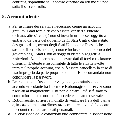
continua, soprattutto se l’accesso dipende da reti mobili non
sotto il suo controllo.
5.
Account utente
Per usufruire dei servizi è necessario creare un account
gratuito. I dati forniti devono essere veritieri e l’utente
dichiara, altresì, che (i) non si trova in un Paese soggetto a
embargo da parte del governo degli Stati Uniti o che è stato
designato dal governo degli Stati Uniti come Paese “che
sostiene il terrorismo”; e (ii) non è incluso in alcun elenco del
governo degli Stati Uniti di soggetti vietati o soggetti a
restrizioni. Non è permesso utilizzare dati di terzi o nickname
offensivi. L’utente è responsabile di tutte le attività svolte
tramite il proprio account, che può essere cancellato in caso di
uso improprio da parte propria o di altri. È raccomandato non
condividere la password.
Le condizioni d’uso e la privacy policy costituiscono un
accordo vincolante tra l’utente e Robomagister. I servizi sono
riservati ai maggiorenni. Chi non dichiara l’età sarà trattato
come minorenne e non potrà accedere alle aree riservate.
Robomagister si riserva il diritto di verificare l’età dell’utente
e, in caso di mancata dimostrazione dei requisiti, di bloccare
l’account e cancellare i dati personali.
La violazione delle condizioni può comportare la sospensione,