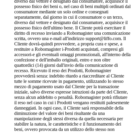
diverso dal vettore e designato dal consumatore, acquisisce il
possesso fisico dei beni o, nel caso di beni multipli ordinati dal
consumatore mediante un solo ordine e consegnati
separatamente, dal giorno in cui il consumatore o un terzo,
diverso dal vettore e designato dal consumatore, acquisisce il
possesso fisico dell'ultimo bene. Il Cliente potrà esercitare il
diritto di recesso inviando a Robomagister una comunicazione
scritta, ovvero una e-mail all'indirizzo support@liffo.com. Il
Cliente dovrà-quindi provvedere, a propria cura e spese, a
restituire a Robomagister i-Prodotti acquistati, compresi gli
accessori-e gli eventuali omaggi promozionali, all'interno della
confezione e dell'imballo originali, entro e non oltre
quattordici (14) giorni dall'invio della comunicazione di
recesso. Ricevuto il reso dei Prodotti, Robomagister
provvederà senza: indebito ritardo a riaccreditare al Cliente
tutte le somme ricevute in pagamento, utilizzando lo stesso
mezzo di pagamento usato dal Cliente per la transazione
iniziale, salvo diverse espresse istruzioni da parte del Cliente,
senza alcun addebito o penalità. Robomagister potrà rifiutare
il reso nel caso in cui i Prodotti vengano restituiti palesemente
danneggiati. In ogni caso, il Cliente sarà responsabile della
diminuzione del valore dei beni risultante da una
manipolazione degli stessi diversa da quella necessaria per
stabilire la natura, le caratteristiche e il funzionamento dei
beni, ovvero provocata da un utilizzo dello stesso non