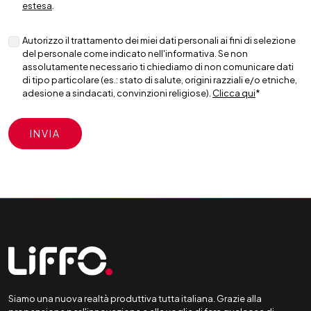
estesa
.
Autorizzo il trattamento dei miei dati personali ai fini di selezione
del personale come indicato nell'informativa. Se non
assolutamente necessario ti chiediamo di non comunicare dati
di tipo particolare (es.: stato di salute, origini razziali e/o etniche,
adesione a sindacati, convinzioni religiose).
Clicca qui
*
Siamo una nuova realtà produttiva tutta italiana. Grazie alla