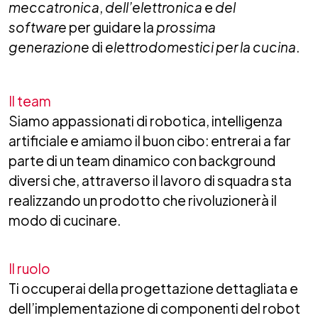
meccatronica
,
dell’elettronica
e
del
software
per guidare la
prossima
generazione
di
elettrodomestici per la cucina
.
Il team
Siamo appassionati di robotica, intelligenza
artificiale e amiamo il buon cibo: entrerai a far
parte di un team dinamico con background
diversi che, attraverso il lavoro di squadra sta
realizzando un prodotto che rivoluzionerà il
modo di cucinare.
Il ruolo
Ti occuperai della progettazione dettagliata e
dell’implementazione di componenti del robot