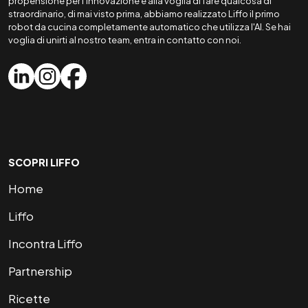
propensione per l'innovazione e alla voglia di fare qualcosa di
straordinario, di mai visto prima, abbiamo realizzato Liffo il primo
robot da cucina completamente automatico che utilizza l'AI. Se hai
voglia di unirti al nostro team, entra in contatto con noi.
SCOPRI LIFFO
Home
Liffo
Incontra Liffo
Partnership
Ricette