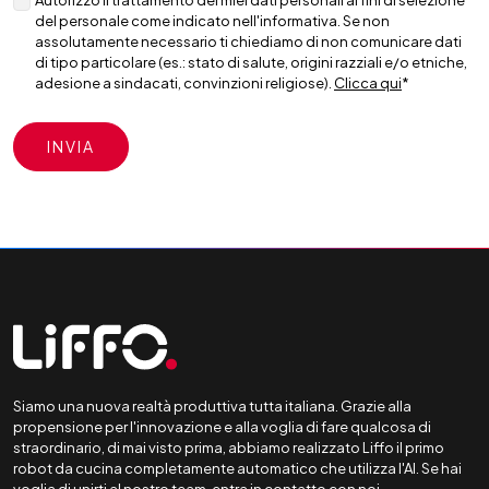
Autorizzo il trattamento dei miei dati personali ai fini di selezione
del personale come indicato nell'informativa. Se non
assolutamente necessario ti chiediamo di non comunicare dati
di tipo particolare (es.: stato di salute, origini razziali e/o etniche,
adesione a sindacati, convinzioni religiose).
Clicca qui
*
Siamo una nuova realtà produttiva tutta italiana. Grazie alla
propensione per l'innovazione e alla voglia di fare qualcosa di
straordinario, di mai visto prima, abbiamo realizzato Liffo il primo
robot da cucina completamente automatico che utilizza l'AI. Se hai