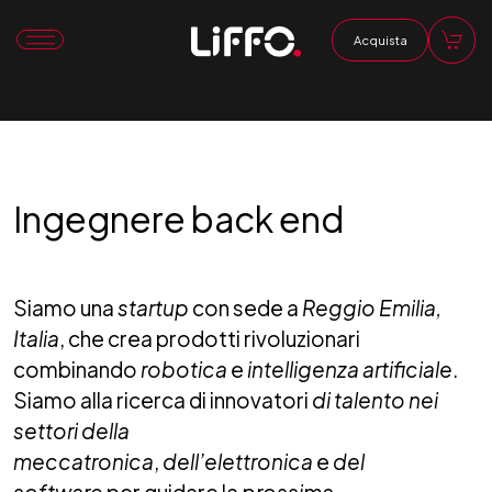
Acquista
Ingegnere back end
Siamo una
startup
con sede a
Reggio Emilia,
Italia
, che crea prodotti rivoluzionari
combinando
robotica
e
intelligenza artificiale
.
Siamo alla ricerca di innovatori
di talento nei
settori della
meccatronica
,
dell’elettronica
e
del