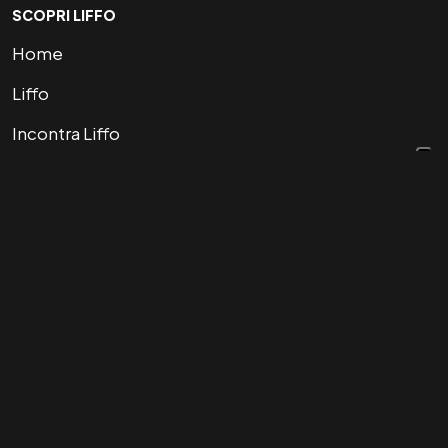
SCOPRI LIFFO
Home
Liffo
Incontra Liffo
Partnership
Ricette
Area Press
Chi siamo
Domande frequenti
Contatti
LINK UTILI