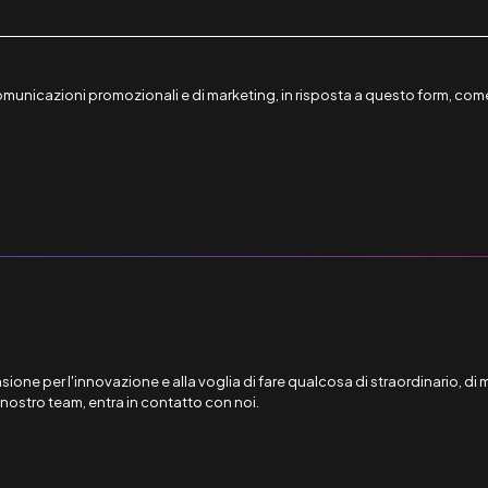
i comunicazioni promozionali e di marketing, in risposta a questo form, co
ione per l'innovazione e alla voglia di fare qualcosa di straordinario, di 
l nostro team, entra in contatto con noi.