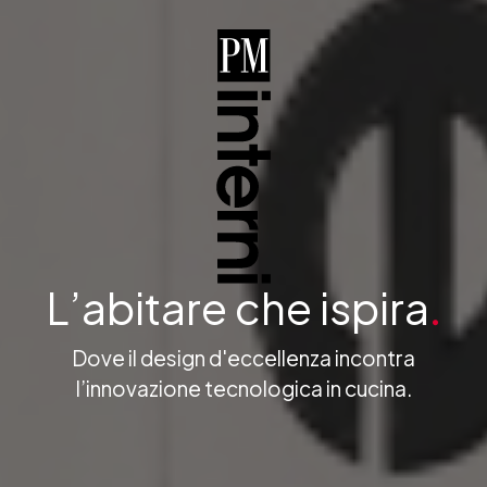
L’abitare
che
ispira
.
Dove il design d'eccellenza incontra
l’innovazione tecnologica in cucina.